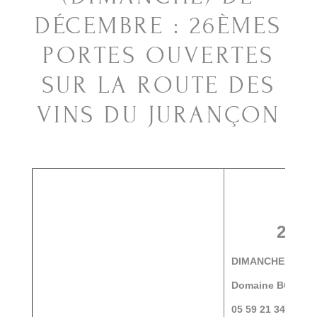
DÉCEMBRE : 26ÈMES
PORTES OUVERTES
SUR LA ROUTE DES
VINS DU JURANÇON
P
26è
DIMANCHE 10
d
Domaine BORDE
05 59 21 34 83
-
c