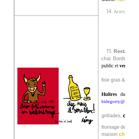
14
Animation 
.
15
.
Restaurat
chai Bordenave 
public et 
vente
 de
 
foie gras & déli
Huîtres
 du bass
bidegorry@wanado
grillades,
cœurs 
fromage des Pyr
maison
chataign