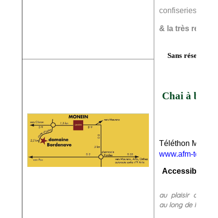
confiseries &…
l
& la très renom
Sans réservatio
Chai à barri
www.afm-telethon
Accessibilité b
au plaisir de vou
au long de l’année