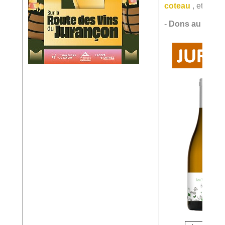
coteau
, et de b
-
Dons au Télét